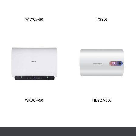
WKY05-80
PSY01
WKB07-60
HB727-60L