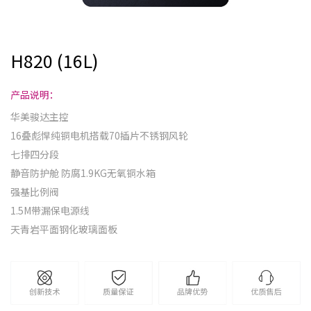
H820 (16L)
产品说明：
华美骏达主控
16叠彪悍纯铜电机搭载70插片不锈钢风轮
七排四分段
静音防护舱 防腐1.9KG无氧铜水箱
强基比例阀
1.5M带漏保电源线
天青岩平面钢化玻璃面板