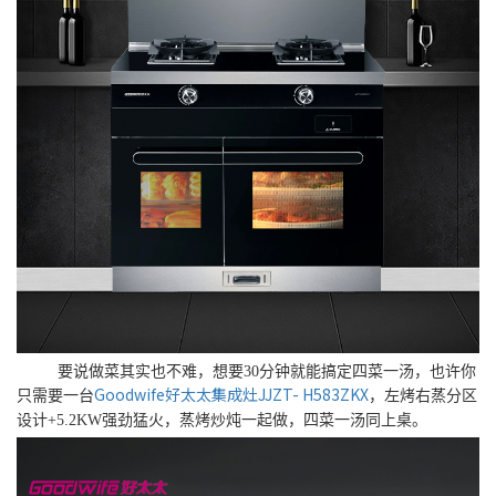
要说做菜其实也不难，想要30分钟就能搞定四菜一汤，也许你
Goodwife好太太集成灶JJZT- H583ZKX
只需要一台
，左烤右蒸分区
设计+5.2KW强劲猛火，蒸烤炒炖一起做，四菜一汤同上桌。