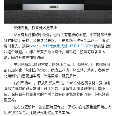
左烤右蒸，独立分区更专业
家里有蒸烤箱的小伙伴，也许会有这样的困惑，平常能够做出
各种的网红美食，又是蒸又是烤，可是蒸烤一次只能二选一，着实
Goodwife好太太集成灶JJZT- H583ZKX
费时费力。选择
就能轻松解
决这个难题。左烤右蒸双腔独立设计，烤鸡翅、蒸鱼可以各自入
炉，同时开做更加省时间。
左侧烤箱25L精致容量，刚好适合家用，特别实用，顶部底部
都有加热管，烤制立体均匀，脆皮五花肉、烤全鸡、烤肉，各种食
材烤制的口感更加丰富，外焦里嫩，酥脆多汁。
右侧蒸箱41L，释放澎湃大蒸汽，360°立体包裹食材，强力纯
蒸保持食材的鲜香嫩滑，鼓汁排骨、蒸鱼补水嫩蒸鲜嫩多汁肉不
柴，保持原有鲜美滋味的同时也很好的避免营养的流失，好吃好看
更营养。
左右分区设计，独立蒸烤更专业，烹饪小白在家也能蒸烤出大
厨级别的菜肴，还能很好地避免美食串味。