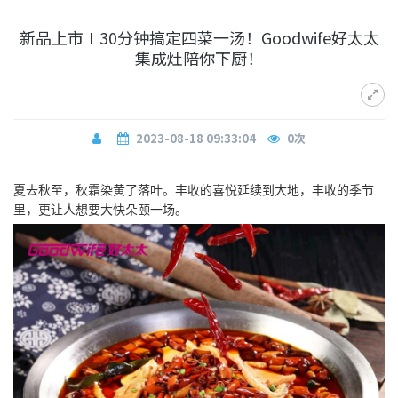
新品上市∣30分钟搞定四菜一汤！Goodwife好太太
集成灶陪你下厨！
2023-08-18 09:33:04
0
次
夏去秋至，秋霜染黄了落叶。丰收的喜悦延续到大地，丰收的季节
里，更让人想要大快朵颐一场。