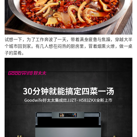
试想一下，为了工作奔波了一天，带着满身疲惫与焦躁，穿越大半
个城市回到家。有几人想在闷热的厨房里，冒着烟熏火燎，做一桌
子的菜肴。