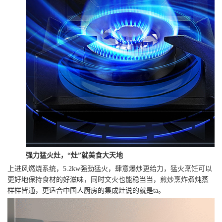
强力猛火灶，“灶”就美食大天地
上进风燃烧系统，5.2kw强劲猛火，肆意爆炒更给力，猛火烹饪可以
更好地保持食材的好滋味，同时文火也能稳当当，煎炒烹炸煮炖蒸
样样皆通，更适合中国人厨房的集成灶说的就是ta。